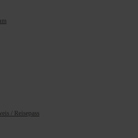
rum
eis / Reisepass