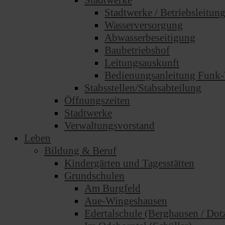
Stadtwerke
Stadtwerke / Betriebsleitun
Wasserversorgung
Abwasserbeseitigung
Baubetriebshof
Leitungsauskunft
Bedienungsanleitung Funk-
Stabsstellen/Stabsabteilung
Öffnungszeiten
Stadtwerke
Verwaltungsvorstand
Leben
Bildung & Beruf
Kindergärten und Tagesstätten
Grundschulen
Am Burgfeld
Aue-Wingeshausen
Edertalschule (Berghausen / Dotz