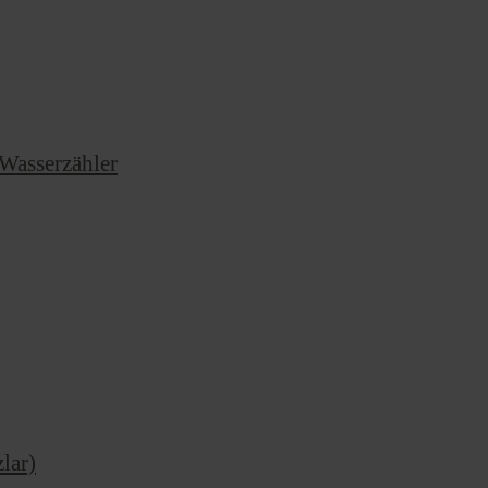
g
Wasserzähler
lar)