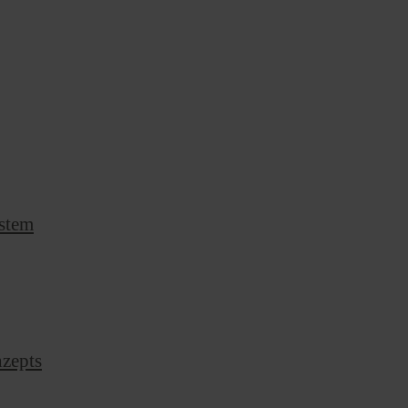
stem
nzepts