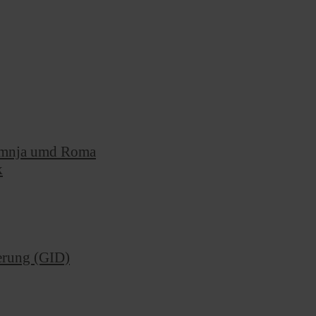
Romnja umd Roma
k
ierung (GID)