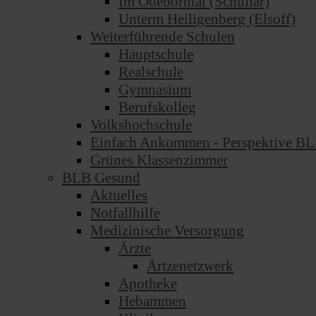
Im Odeborntal (Schüllar)
Unterm Heiligenberg (Elsoff)
Weiterführende Schulen
Hauptschule
Realschule
Gymnasium
Berufskolleg
Volkshochschule
Einfach Ankommen - Perspektive B
Grünes Klassenzimmer
BLB Gesund
Aktuelles
Notfallhilfe
Medizinische Versorgung
Ärzte
Ärtzenetzwerk
Apotheke
Hebammen