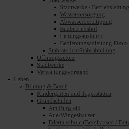
Stadtwerke
Stadtwerke / Betriebsleitun
Wasserversorgung
Abwasserbeseitigung
Baubetriebshof
Leitungsauskunft
Bedienungsanleitung Funk-
Stabsstellen/Stabsabteilung
Öffnungszeiten
Stadtwerke
Verwaltungsvorstand
Leben
Bildung & Beruf
Kindergärten und Tagesstätten
Grundschulen
Am Burgfeld
Aue-Wingeshausen
Edertalschule (Berghausen / Dotz