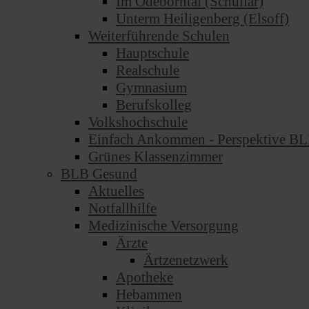
Im Odeborntal (Schüllar)
Unterm Heiligenberg (Elsoff)
Weiterführende Schulen
Hauptschule
Realschule
Gymnasium
Berufskolleg
Volkshochschule
Einfach Ankommen - Perspektive B
Grünes Klassenzimmer
BLB Gesund
Aktuelles
Notfallhilfe
Medizinische Versorgung
Ärzte
Ärtzenetzwerk
Apotheke
Hebammen