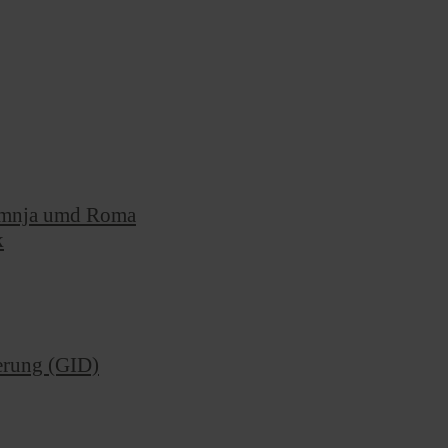
Romnja umd Roma
k
ierung (GID)