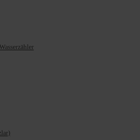
g
Wasserzähler
lar)