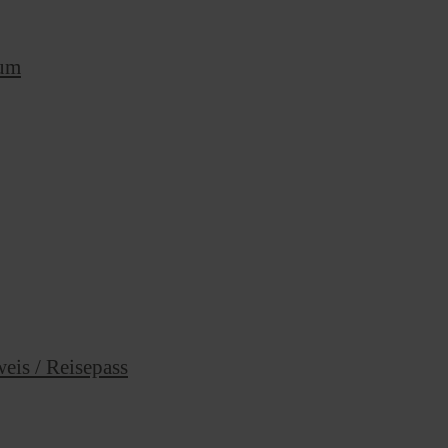
rum
eis / Reisepass