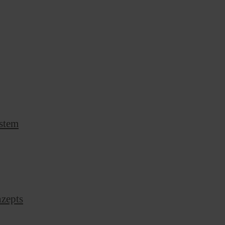
stem
nzepts